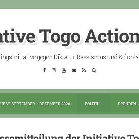
ative Togo Actio
lingsinitiative gegen Diktatur, Rassismus und Koloni
Facebook
Instagram
YouTube
Email
RSS
Search
URSE SEPTEMBER – DEZEMBER 2026
POLITIK
SPENDEN
ssemitteilung der Initiative T