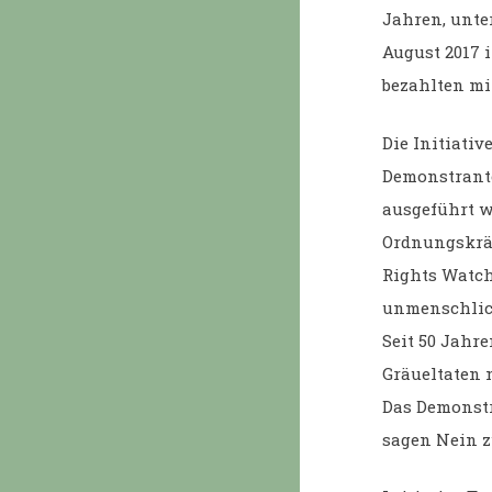
Jahren, unte
August 2017
bezahlten mi
Die Initiativ
Demonstrante
ausgeführt w
Ordnungskräf
Rights Watch
unmenschlich
Seit 50 Jahre
Gräueltaten 
Das Demonstr
sagen Nein zu