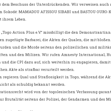
r dem Beschuss der Unterdrückenden. Wir verweisen auch a
 in Sokodé: MAMADOU AFISSOU SIBABI und BASTOU OURO-
t ihrem Leben.
e „Togo Action Plus e.V.“ missbilligt die den Demonstrantin
n zugefügte Barbarei, die Akten der Qualen, die mit bloße
urden und die Morde seitens den polizeilichen und militä
ten und den Milizen. Wir rufen Amnesty International, 
 und die CPI dazu auf, sich weiterhin zu engagieren, damit
en Akte als strafbar verurteilt werden.
n regieren Qual und Straflosigkeit in Togo, während die Ak
nicht als schuldig bekannt werden.
ationsrecht wird von der togolesischen Verfassung garanti
r Brutalität seitens der Polizei, der Gendarmen und des Mi