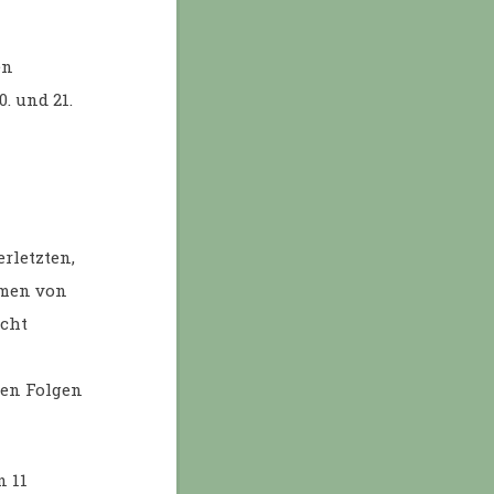
en
0. und 21.
rletzten,
hmen von
icht
den Folgen
n 11