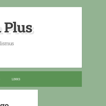
n Plus
alismus
LINKS
ogo