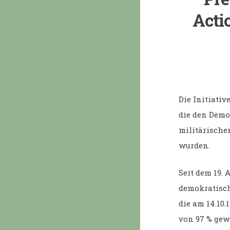
Actio
Die Initiativ
die den Demo
militärische
wurden.
Seit dem 19. 
demokratisch
die am 14.10
von 97 % gew