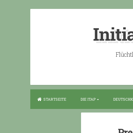
Skip
to
Initi
content
Flücht
STARTSEITE
DIE ITAP
DEUTSCHK
Pre