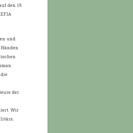
uf den 19.
KEFIA
nen und
n Händen
rischen
Human
 die
teure der
ert. Wir
litärs.