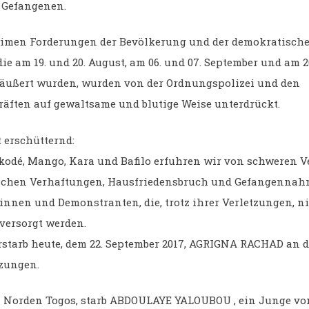
h Gefangenen.
itimen Forderungen der Bevölkerung und der demokratisch
 die am 19. und 20. August, am 06. und 07. September und am 2
äußert wurden, wurden von der Ordnungspolizei und den
räften auf gewaltsame und blutige Weise unterdrückt.
t erschütternd:
kodé, Mango, Kara und Bafilo erfuhren wir von schweren Ve
ichen Verhaftungen, Hausfriedensbruch und Gefangenna
nnen und Demonstranten, die, trotz ihrer Verletzungen, n
versorgt werden.
rstarb heute, dem 22. September 2017, AGRIGNA RACHAD an 
tzungen.
 Norden Togos, starb ABDOULAYE YALOUBOU , ein Junge vo