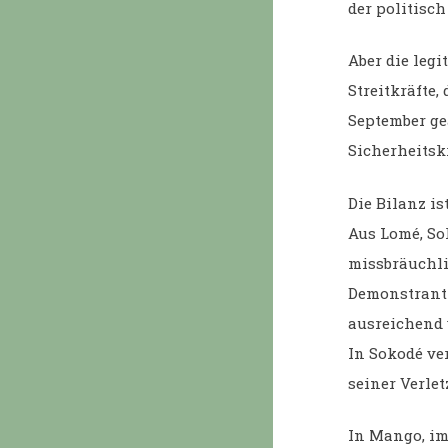
der politisc
Aber die leg
Streitkräfte,
September ge
Sicherheitsk
Die Bilanz is
Aus Lomé, So
missbräuchl
Demonstranti
ausreichend 
In Sokodé ve
seiner Verle
In Mango, im