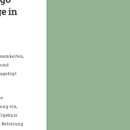
ge in
usamkeiten,
 und
zugefügt
ie
ung ein,
Ergebnis
e Befreiung