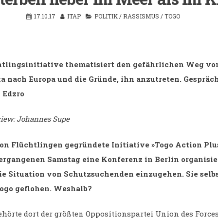
17.10.17
ITAP
POLITIK
/
RASSISMUS
/
TOGO
tlingsinitiative thematisiert den gefährlichen Weg vo
a nach Europa und die Gründe, ihn anzutreten. Gespräc
 Edzro
view: Johannes Supe
on Flüchtlingen gegründete Initiative »Togo Action Plu
ergangenen Samstag eine Konferenz in Berlin organisie
ie Situation von Schutzsuchenden einzugehen. Sie selbs
Togo geflohen. Weshalb?
ehörte dort der größten Oppositionspartei Union des Force