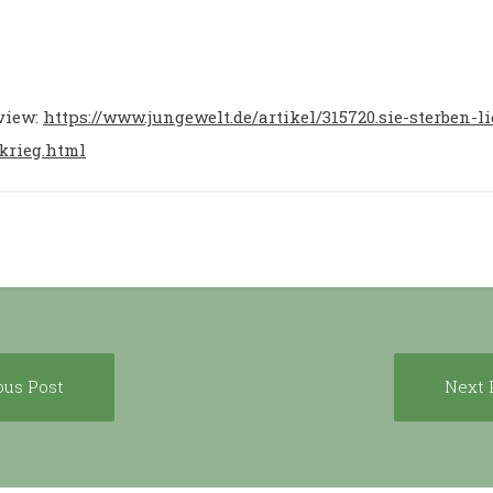
view:
https://www.jungewelt.de/artikel/315720.sie-sterben-l
krieg.html
Previous
ous Post
Next 
ion
post: