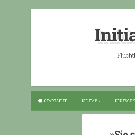
Skip
to
Initi
content
Flücht
STARTSEITE
DIE ITAP
DEUTSCHK
»Sie 