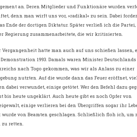
ement an. Deren Mitglieder und Funktionäre wurden verf
ftet, denn man wirft uns vor, »radikal« zu sein. Dabei forde
as Ende der dortigen Diktatur. Später verließ ich die Partei, 
er Regierung zusammenarbeitete, die wir kritisierten.
r Vergangenheit hatte man auch auf uns schießen lassen, e
 Demonstration 1993. Damals waren Minister Deutschlands
reichs nach Togo gekommen, was wir als Anlass zu einer
ebung nutzten. Auf die wurde dann das Feuer eröffnet, vie
n dabei verwundet, einige getötet. Wer den Befehl dazu ge
ist bis heute ungeklärt. Auch heute gibt es noch Opfer von
eigewalt, einige verlieren bei den Übergriffen sogar ihr Leb
t wurde von Beamten geschlagen. Schließlich floh ich, um
 zu retten.