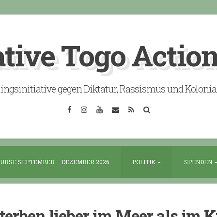
ative Togo Actio
lingsinitiative gegen Diktatur, Rassismus und Koloni
Facebook
Instagram
YouTube
Email
RSS
Search
URSE SEPTEMBER – DEZEMBER 2026
POLITIK
SPENDEN
sterben lieber im Meer als im K