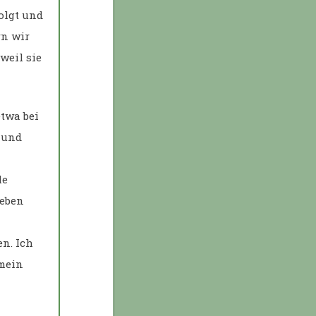
olgt und
rn wir
weil sie
twa bei
 und
le
geben
en. Ich
 mein