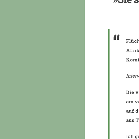
Flüch
Afrik
Komi
Inter
Die v
am v
auf d
aus 
Ich g