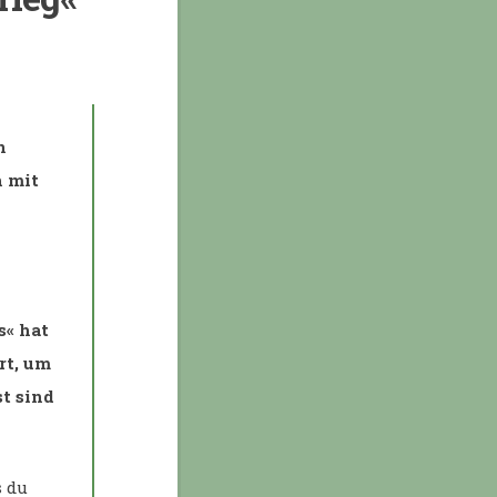
n
h mit
s« hat
rt, um
t sind
s du