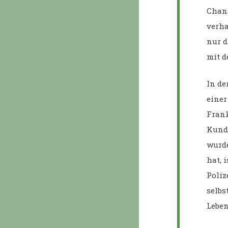
Chang
verha
nur d
mit d
In de
einer
Frank
Kundg
wurde
hat, 
Poliz
selbs
Leben