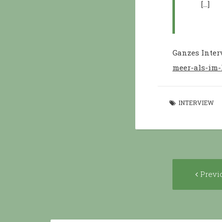
[…]
Ganzes Inter
meer-als-im-
INTERVIEW
Post
Previ
navigat