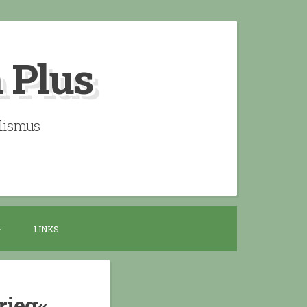
n Plus
alismus
LINKS
rieg«