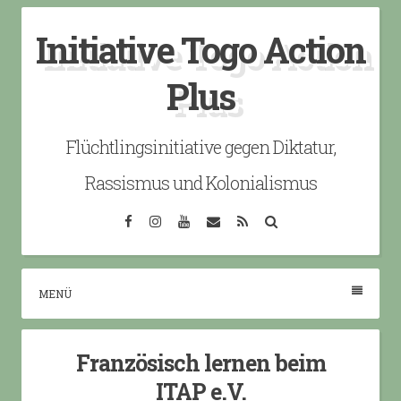
Skip
Initiative Togo Action
to
content
Plus
Flüchtlingsinitiative gegen Diktatur,
Rassismus und Kolonialismus
Facebook
Instagram
YouTube
Email
RSS
Search
MENÜ
Französisch lernen beim
ITAP e.V.