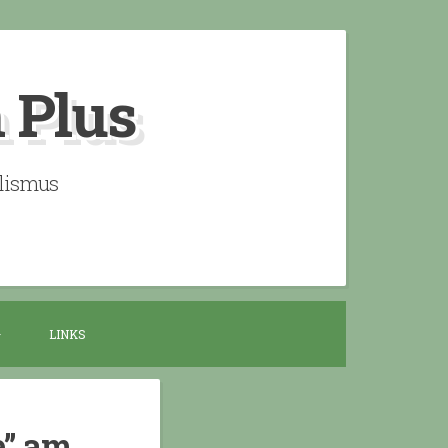
n Plus
alismus
LINKS
e” am