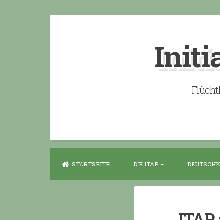
Skip
to
Initi
content
Flücht
STARTSEITE
DIE ITAP
DEUTSCHK
ITAP 