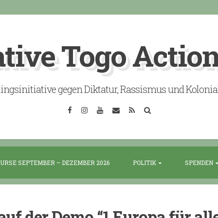
ative Togo Actio
lingsinitiative gegen Diktatur, Rassismus und Koloni
Facebook
Instagram
YouTube
Email
RSS
Search
URSE SEPTEMBER – DEZEMBER 2026
POLITIK
SPENDEN
auf der Demo “1 Europa für all