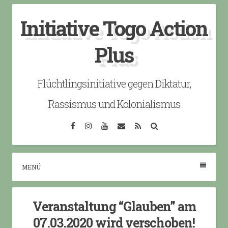
Skip
Initiative Togo Action
to
content
Plus
Flüchtlingsinitiative gegen Diktatur,
Rassismus und Kolonialismus
Facebook
Instagram
YouTube
Email
RSS
Search
MENÜ
Veranstaltung “Glauben” am
07.03.2020 wird verschoben!