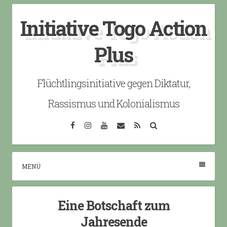
Skip
Initiative Togo Action
to
content
Plus
Flüchtlingsinitiative gegen Diktatur,
Rassismus und Kolonialismus
Facebook
Instagram
YouTube
Email
RSS
Search
MENÜ
Eine Botschaft zum
Jahresende