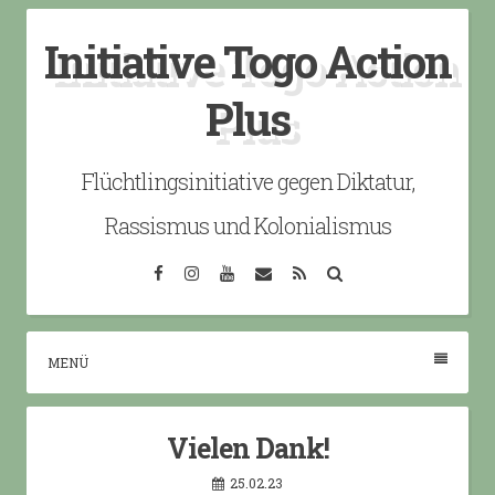
Skip
Initiative Togo Action
to
content
Plus
Flüchtlingsinitiative gegen Diktatur,
Rassismus und Kolonialismus
Facebook
Instagram
YouTube
Email
RSS
Search
MENÜ
Vielen Dank!
25.02.23