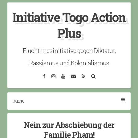
Skip
Initiative Togo Action
to
content
Plus
Flüchtlingsinitiative gegen Diktatur,
Rassismus und Kolonialismus
Facebook
Instagram
YouTube
Email
RSS
Search
MENÜ
Nein zur Abschiebung der
Familie Pham!