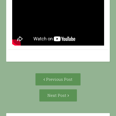
Post
Previous
Previous Post
navigation
post:
Next
Next Post
Post: