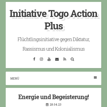
Skip
Initiative Togo Action
to
content
Plus
Flüchtlingsinitiative gegen Diktatur,
Rassismus und Kolonialismus
Facebook
Instagram
YouTube
Email
RSS
Search
MENÜ
Energie und Begeisterung!
28.04.23