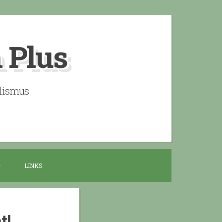
n Plus
alismus
LINKS
t!