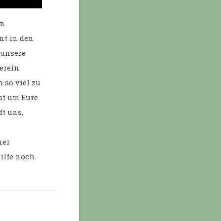
en
nt in den
 unsere
erein
 so viel zu
ut um Eure
ft uns,
ner
Hilfe noch