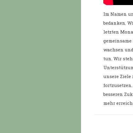
Im Namen uns
bedanken. Wi
letzten Monat
gemeinsame S
wachsen und g
tun. Wir ste
Unterstützung
unsere Ziele
fortzusetzen
besseren Zuku
mehr erreich