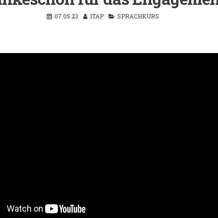
07.05.23
ITAP
SPRACHKURS