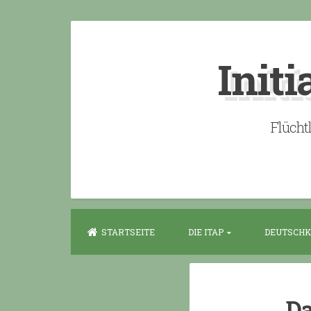
Skip
to
Initi
content
Flücht
STARTSEITE
DIE ITAP
DEUTSCHK
Da