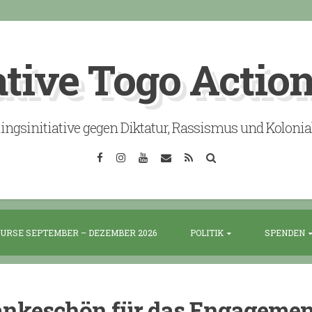
ative Togo Actio
lingsinitiative gegen Diktatur, Rassismus und Koloni
Facebook
Instagram
YouTube
Email
RSS
Search
URSE SEPTEMBER – DEZEMBER 2026
POLITIK
SPENDEN
nkeschön für das Engagemen