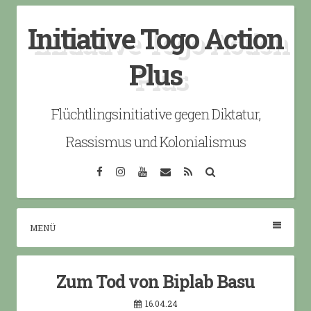
Skip
Initiative Togo Action
to
content
Plus
Flüchtlingsinitiative gegen Diktatur,
Rassismus und Kolonialismus
Facebook
Instagram
YouTube
Email
RSS
Search
MENÜ
Zum Tod von Biplab Basu
16.04.24