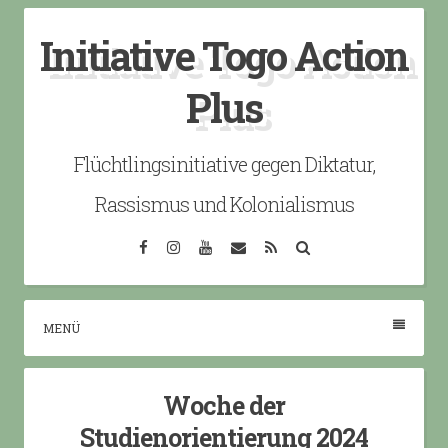
Skip
Initiative Togo Action
to
content
Plus
Flüchtlingsinitiative gegen Diktatur,
Rassismus und Kolonialismus
Facebook
Instagram
YouTube
Email
RSS
Search
MENÜ
Woche der
Studienorientierung 2024