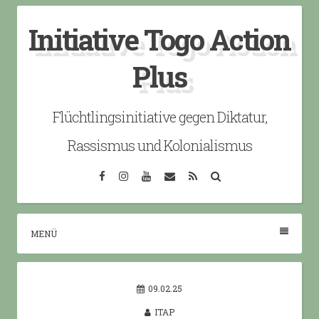
Skip
Initiative Togo Action
to
content
Plus
Flüchtlingsinitiative gegen Diktatur,
Rassismus und Kolonialismus
Facebook
Instagram
YouTube
Email
RSS
Search
MENÜ
09.02.25
ITAP