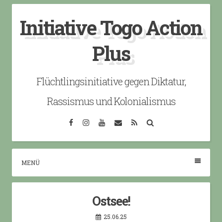
Skip
Initiative Togo Action
to
content
Plus
Flüchtlingsinitiative gegen Diktatur,
Rassismus und Kolonialismus
Facebook
Instagram
YouTube
Email
RSS
Search
MENÜ
Ostsee!
25.06.25