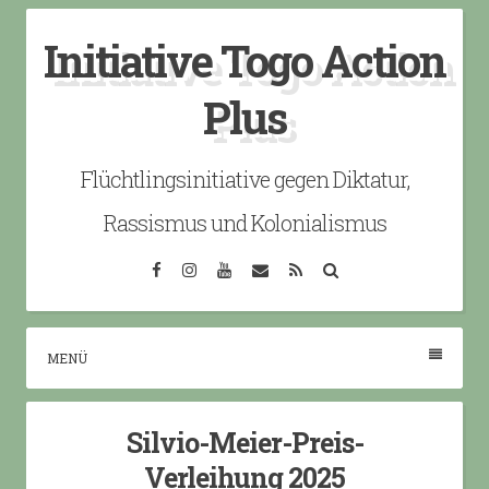
Skip
Initiative Togo Action
to
content
Plus
Flüchtlingsinitiative gegen Diktatur,
Rassismus und Kolonialismus
Facebook
Instagram
YouTube
Email
RSS
Search
MENÜ
Silvio-Meier-Preis-
Verleihung 2025