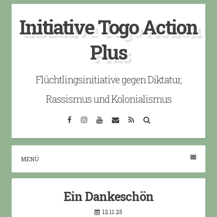
Skip
Initiative Togo Action
to
content
Plus
Flüchtlingsinitiative gegen Diktatur,
Rassismus und Kolonialismus
Facebook
Instagram
YouTube
Email
RSS
Search
MENÜ
Ein Dankeschön
12.11.25