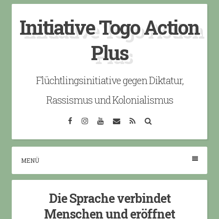
Skip
Initiative Togo Action
to
content
Plus
Flüchtlingsinitiative gegen Diktatur,
Rassismus und Kolonialismus
Facebook
Instagram
YouTube
Email
RSS
Search
MENÜ
Die Sprache verbindet
Menschen und eröffnet