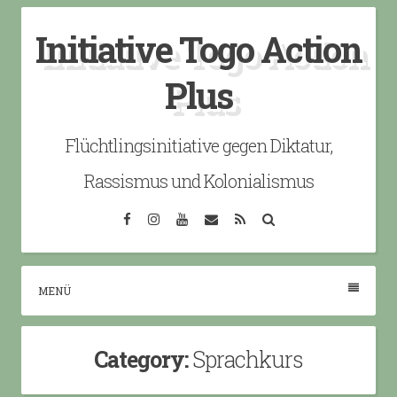
Skip
Initiative Togo Action
to
content
Plus
Flüchtlingsinitiative gegen Diktatur,
Rassismus und Kolonialismus
Facebook
Instagram
YouTube
Email
RSS
Search
MENÜ
Category:
Sprachkurs