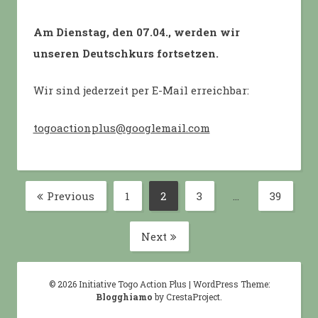
Am Dienstag, den 07.04., werden wir
unseren Deutschkurs fortsetzen.
Wir sind jederzeit per E-Mail erreichbar:
togoactionplus@googlemail.com
Posts
Previous
1
2
3
…
39
Page
Page
Page
Page
pagination
Next
© 2026 Initiative Togo Action Plus
|
WordPress Theme:
Blogghiamo
by CrestaProject.