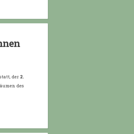
innen
statt, der
2.
 Räumen des