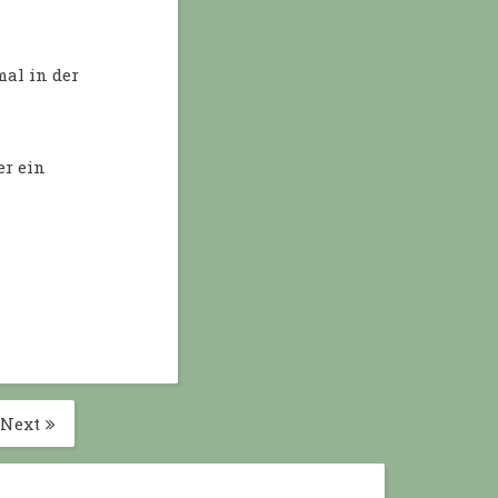
mal in der
er ein
Next