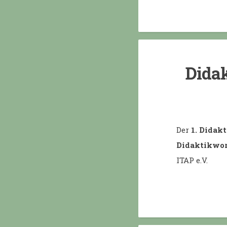
Didak
Der
1. Didak
Didaktikwo
ITAP e.V.