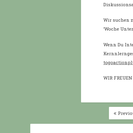
Diskussionsa
Wir suchen z
‘Woche Unter
Wenn Du Inte
Kernnlernges
togoactionp
WIR FREUEN
Posts
Previo
pagination