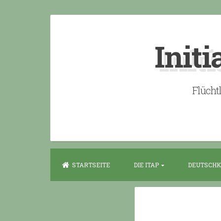
Skip
to
Initi
content
Flücht
STARTSEITE
DIE ITAP
DEUTSCHK