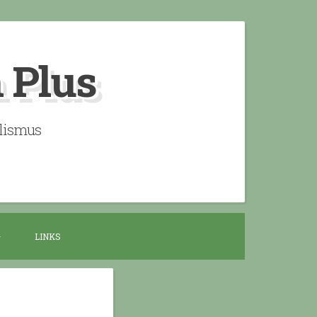
n Plus
alismus
LINKS