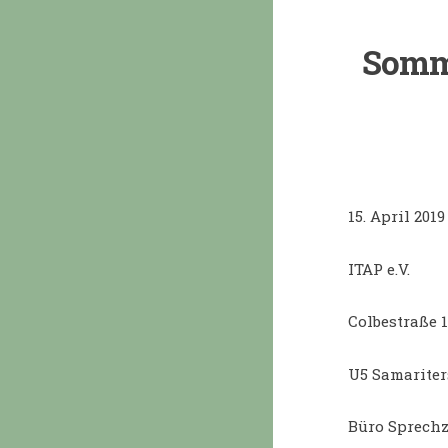
Somme
15. April 201
ITAP e.V.
Colbestraße 1
U5 Samariter
Büro Sprechz