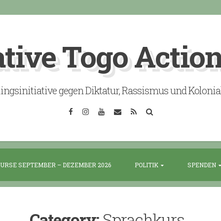
ative Togo Actio
lingsinitiative gegen Diktatur, Rassismus und Koloni
Facebook
Instagram
YouTube
Email
RSS
Search
URSE SEPTEMBER – DEZEMBER 2026
POLITIK
SPENDEN
Category:
Sprachkurs