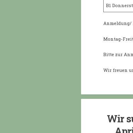
B1 Donnerst
Anmeldung/ 
Montag-Freit
Bitte zur An
Wir freuen u
Wir s
Apri