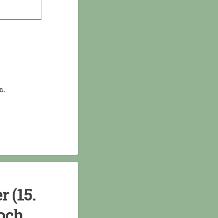
n.
 (15.
noch