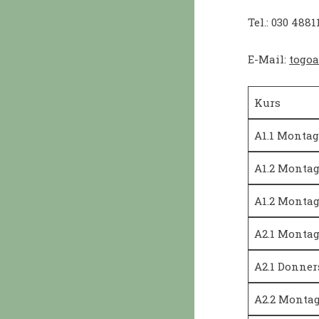
Tel.: 030 488
E-Mail:
togo
Kurs
A1.1 Monta
A1.2 Monta
A1.2 Monta
A2.1 Monta
A2.1 Donner
A2.2 Monta