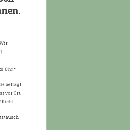
nnen.
 Wir
l
20 Uhr.*
ße beträgt
t vor Ort.
flicht.
ustausch