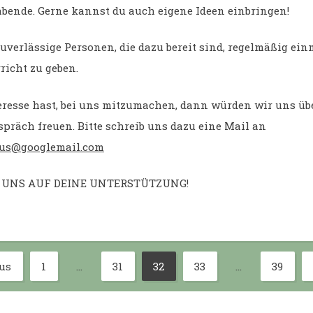
bende. Gerne kannst du auch eigene Ideen einbringen!
uverlässige Personen, die dazu bereit sind, regelmäßig ein
richt zu geben.
resse hast, bei uns mitzumachen, dann würden wir uns üb
präch freuen. Bitte schreib uns dazu eine Mail an
lus@googlemail.com
 UNS AUF DEINE UNTERSTÜTZUNG!
us
1
…
31
32
33
…
39
Page
Page
Page
Page
Page