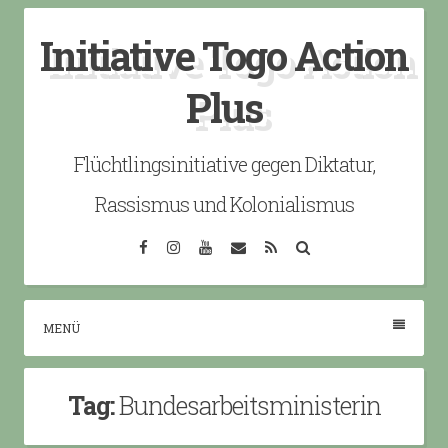
Skip
Initiative Togo Action
to
content
Plus
Flüchtlingsinitiative gegen Diktatur,
Rassismus und Kolonialismus
Facebook
Instagram
YouTube
Email
RSS
Search
MENÜ
Tag:
Bundesarbeitsministerin