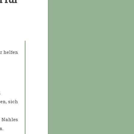
r helfen
d
en, sich
a Nahles
n.