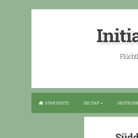
Skip
to
Initi
content
Flücht
STARTSEITE
DIE ITAP
DEUTSCHK
Südd