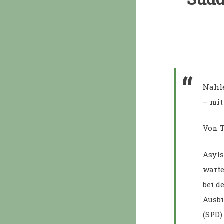
Nahle
– mit
Von T
Asyls
warte
bei d
Ausbi
(SPD)