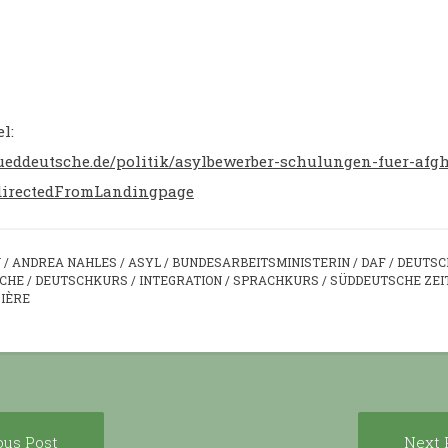
l:
ueddeutsche.de/politik/asylbewerber-schulungen-fuer-afg
edirectedFromLandingpage
N
/
ANDREA NAHLES
/
ASYL
/
BUNDESARBEITSMINISTERIN
/
DAF
/
DEUTSC
CHE
/
DEUTSCHKURS
/
INTEGRATION
/
SPRACHKURS
/
SÜDDEUTSCHE ZEI
IÈRE
Previous
ous Post
Next 