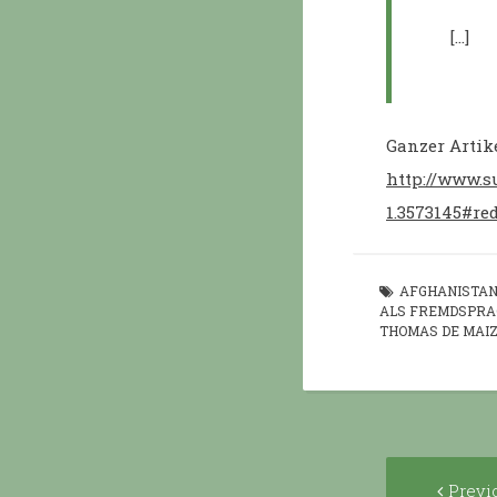
[…]
Ganzer Artike
http://www.s
1.3573145#r
AFGHANISTA
ALS FREMDSPRA
THOMAS DE MAIZ
Post
Previ