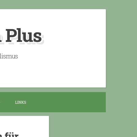
n Plus
alismus
LINKS
 für