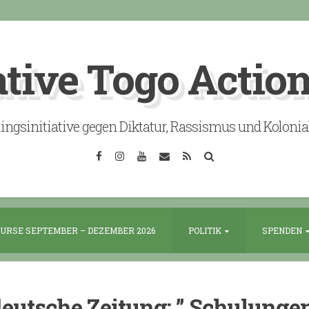
ative Togo Actio
lingsinitiative gegen Diktatur, Rassismus und Koloni
Facebook
Instagram
YouTube
Email
RSS
Search
URSE SEPTEMBER – DEZEMBER 2026
POLITIK
SPENDEN
eutsche Zeitung: ” Schulungen