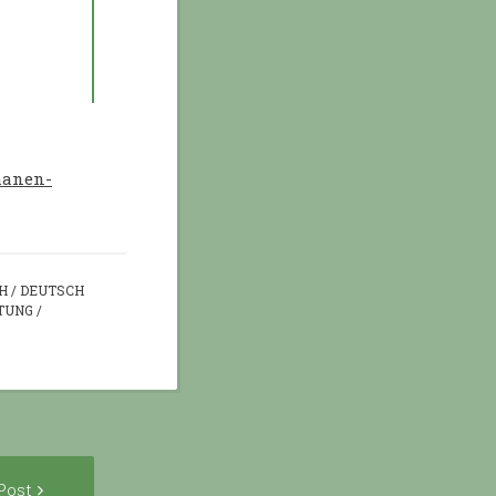
hanen-
H
/
DEUTSCH
TUNG
/
Next
Post