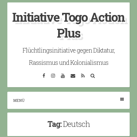
Skip
Initiative Togo Action
to
content
Plus
Flüchtlingsinitiative gegen Diktatur,
Rassismus und Kolonialismus
Facebook
Instagram
YouTube
Email
RSS
Search
MENÜ
Tag:
Deutsch