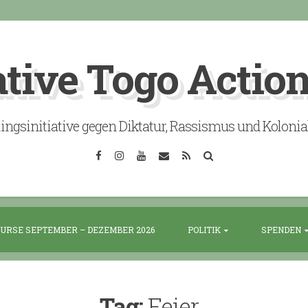
ative Togo Actio
lingsinitiative gegen Diktatur, Rassismus und Koloni
Facebook
Instagram
YouTube
Email
RSS
Search
URSE SEPTEMBER – DEZEMBER 2026
POLITIK
SPENDEN
Tag:
Feier