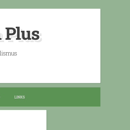
n Plus
alismus
LINKS