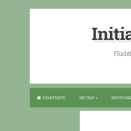
Skip
to
Initi
content
Flücht
STARTSEITE
DIE ITAP
DEUTSCHK