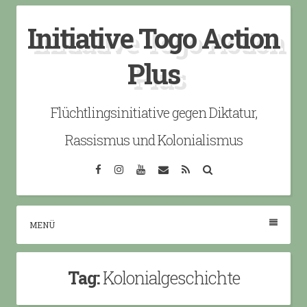
Skip
Initiative Togo Action
to
content
Plus
Flüchtlingsinitiative gegen Diktatur,
Rassismus und Kolonialismus
Facebook
Instagram
YouTube
Email
RSS
Search
MENÜ
Tag:
Kolonialgeschichte