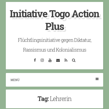
Skip
Initiative Togo Action
to
content
Plus
Flüchtlingsinitiative gegen Diktatur,
Rassismus und Kolonialismus
Facebook
Instagram
YouTube
Email
RSS
Search
MENÜ
Tag:
Lehrerin