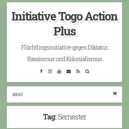
Skip
Initiative Togo Action
to
content
Plus
Flüchtlingsinitiative gegen Diktatur,
Rassismus und Kolonialismus
Facebook
Instagram
YouTube
Email
RSS
Search
MENÜ
Tag:
Semester