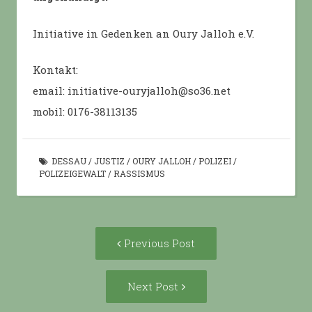
Initiative in Gedenken an Oury Jalloh e.V.
Kontakt:
email: initiative-ouryjalloh@so36.net
mobil: 0176-38113135
DESSAU
/
JUSTIZ
/
OURY JALLOH
/
POLIZEI
/
POLIZEIGEWALT
/
RASSISMUS
Post
Previous
Previous Post
navigation
post:
Next
Next Post
Post: