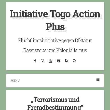
Skip
Initiative Togo Action
to
content
Plus
Flüchtlingsinitiative gegen Diktatur,
Rassismus und Kolonialismus
Facebook
Instagram
YouTube
Email
RSS
Search
MENÜ
„Terrorismus und
Fremdbestimmung“