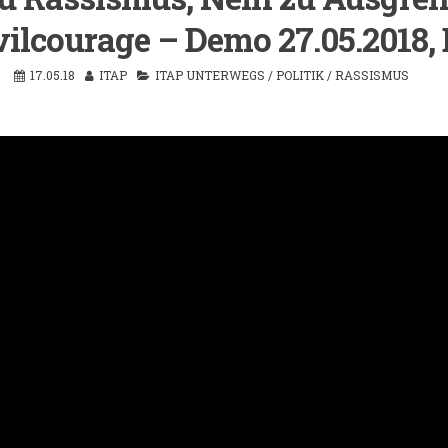
vilcourage – Demo 27.05.2018, 
17.05.18
ITAP
ITAP UNTERWEGS
/
POLITIK
/
RASSISMUS