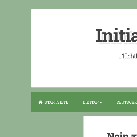
Skip
to
Initi
content
Flücht
STARTSEITE
DIE ITAP
DEUTSCHK
Nein z