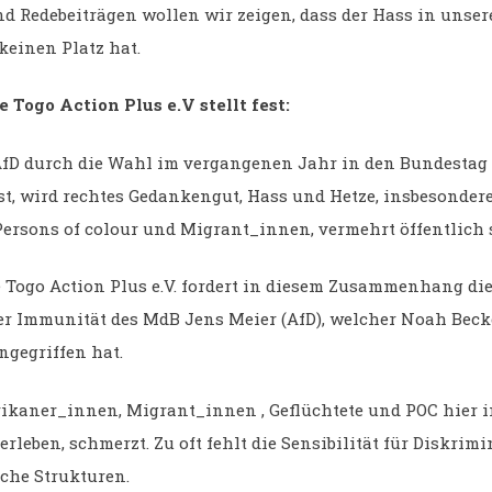
d Redebeiträgen wollen wir zeigen, dass der Hass in unser
keinen Platz hat.
e Togo Action Plus e.V stellt fest:
AfD durch die Wahl im vergangenen Jahr in den Bundestag
st, wird rechtes Gedankengut, Hass und Hetze, insbesonder
 Persons of colour und Migrant_innen, vermehrt öffentlich 
ve Togo Action Plus e.V. fordert in diesem Zusammenhang di
r Immunität des MdB Jens Meier (AfD), welcher Noah Beck
ngegriffen hat.
rikaner_innen, Migrant_innen , Geflüchtete und POC hier 
rleben, schmerzt. Zu oft fehlt die Sensibilität für Diskrim
sche Strukturen.