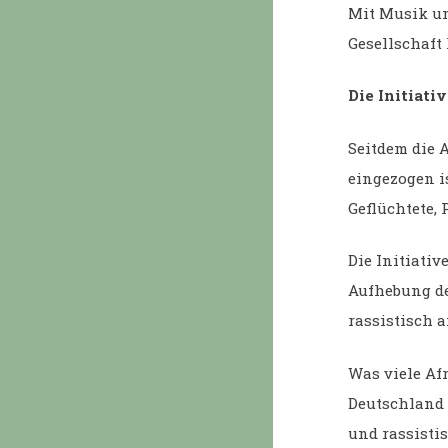
Mit Musik un
Gesellschaft 
Die Initiativ
Seitdem die 
eingezogen i
Geflüchtete,
Die Initiati
Aufhebung de
rassistisch a
Was viele Af
Deutschland e
und rassisti