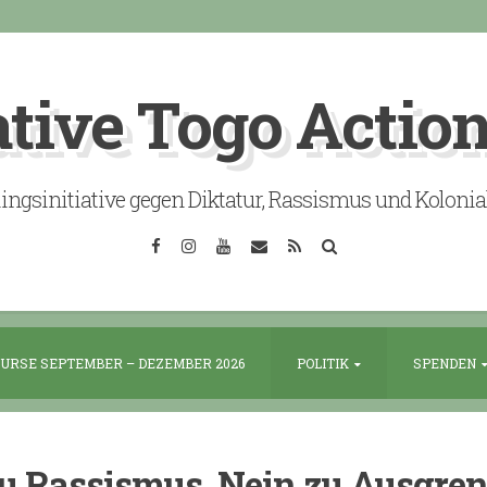
ative Togo Actio
lingsinitiative gegen Diktatur, Rassismus und Koloni
Facebook
Instagram
YouTube
Email
RSS
Search
URSE SEPTEMBER – DEZEMBER 2026
POLITIK
SPENDEN
u Rassismus, Nein zu Ausgre