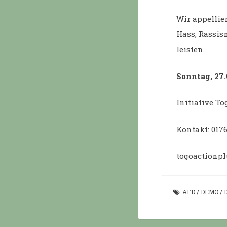
Wir appellie
Hass, Rassis
leisten.
Sonntag, 27.
Initiative To
Kontakt: 017
togoactionp
AFD
/
DEMO
/