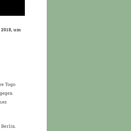
 2018, um
ve Togo
 gegen
nes
 Berlin.