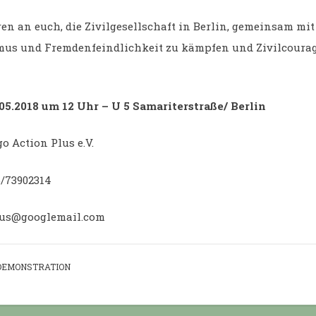
ren an euch, die Zivilgesellschaft in Berlin, gemeinsam mi
mus und Fremdenfeindlichkeit zu kämpfen und Zivilcoura
05.2018 um 12 Uhr – U 5 Samariterstraße/ Berlin
go Action Plus e.V.
6/73902314
lus@googlemail.com
DEMONSTRATION