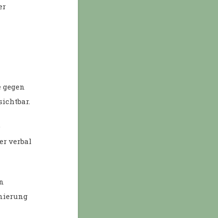
er
e gegen
sichtbar.
e
er verbal
in
inierung