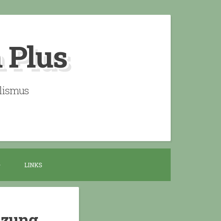
n Plus
alismus
LINKS
nzung,