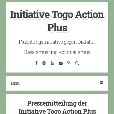
Skip
Initiative Togo Action
to
content
Plus
Flüchtlingsinitiative gegen Diktatur,
Rassismus und Kolonialismus
Facebook
Instagram
YouTube
Email
RSS
Search
MENÜ
Pressemitteilung der
Initiative Togo Action Plus