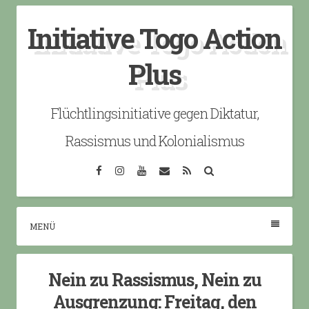
Skip
Initiative Togo Action
to
content
Plus
Flüchtlingsinitiative gegen Diktatur,
Rassismus und Kolonialismus
Facebook
Instagram
YouTube
Email
RSS
Search
MENÜ
Nein zu Rassismus, Nein zu
Ausgrenzung: Freitag, den