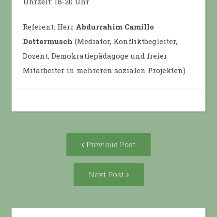
Uhrzeit: 18-20 Uhr
Referent: Herr
Abdurrahim Camillo
Dottermusch
(Mediator, Konfliktbegleiter,
Dozent, Demokratiepädagoge und freier
Mitarbeiter in mehreren sozialen Projekten)
Post
Previous
Previous Post
navigation
post:
Next
Next Post
Post: