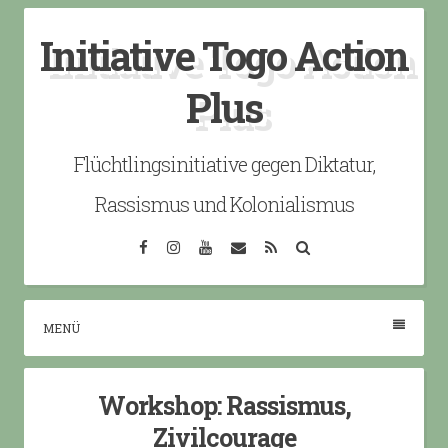
Skip
Initiative Togo Action
to
content
Plus
Flüchtlingsinitiative gegen Diktatur,
Rassismus und Kolonialismus
Facebook
Instagram
YouTube
Email
RSS
Search
MENÜ
Workshop: Rassismus,
Zivilcourage