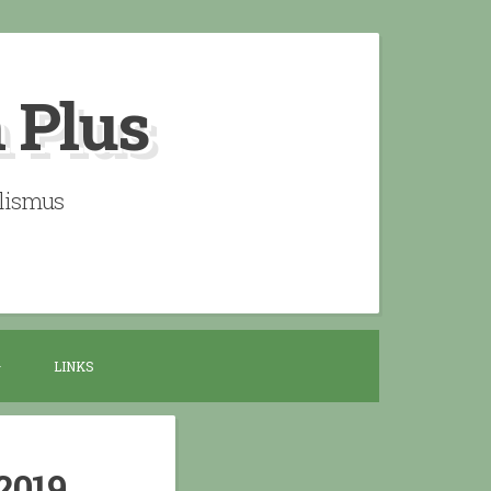
n Plus
alismus
LINKS
2019