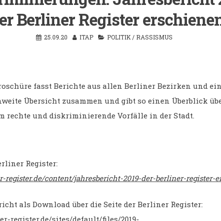
er Berliner Register erschiene
25.09.20
ITAP
POLITIK
/
RASSISMUS
roschüre fasst Berichte aus allen Berliner Bezirken und ei
nweite Übersicht zusammen und gibt so einen Überblick üb
m rechte und diskriminierende Vorfälle in der Stadt.
rliner Register:
er-register.de/content/jahresbericht-2019-der-berliner-register-
icht als Download über die Seite der Berliner Register:
er-register.de/sites/default/files/2019-