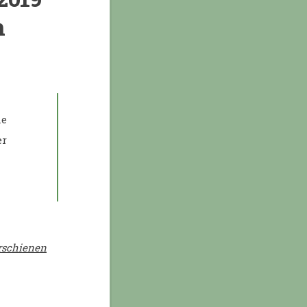
n
ne
er
erschienen