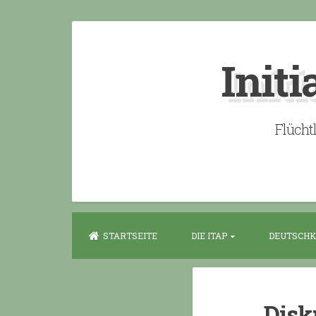
Skip
to
Initi
content
Flücht
STARTSEITE
DIE ITAP
DEUTSCHK
Disk