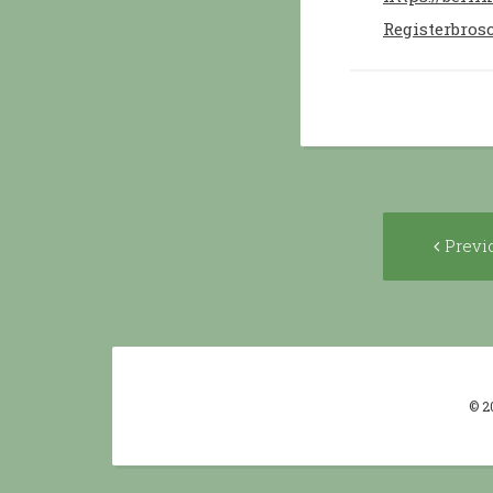
Registerbro
Post
Previ
navigat
© 2