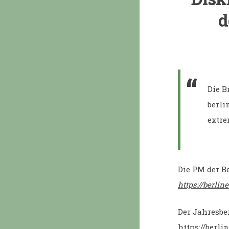
d
Die B
berli
extre
Die PM der Be
https://berlin
Der Jahresber
https://berlin