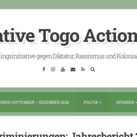
ative Togo Actio
lingsinitiative gegen Diktatur, Rassismus und Koloni
Facebook
Instagram
YouTube
Email
RSS
Search
URSE SEPTEMBER – DEZEMBER 2026
POLITIK
SPENDEN
riminierungen: Jahresbericht 