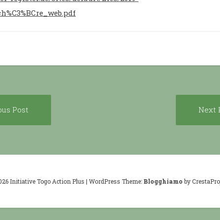
sch%C3%BCre_web.pdf
Previous
ous Post
Next 
ion
post:
026 Initiative Togo Action Plus
|
WordPress Theme:
Blogghiamo
by CrestaProj