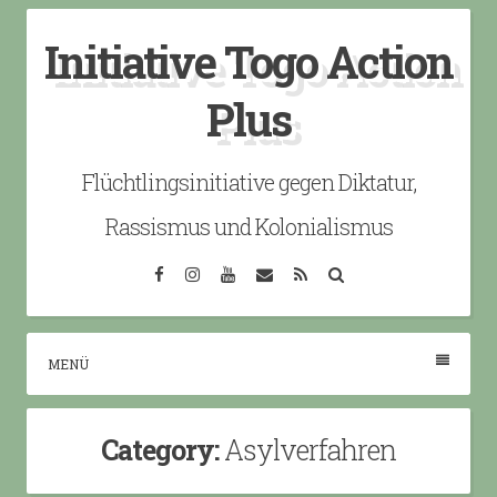
Skip
Initiative Togo Action
to
content
Plus
Flüchtlingsinitiative gegen Diktatur,
Rassismus und Kolonialismus
Facebook
Instagram
YouTube
Email
RSS
Search
MENÜ
Category:
Asylverfahren