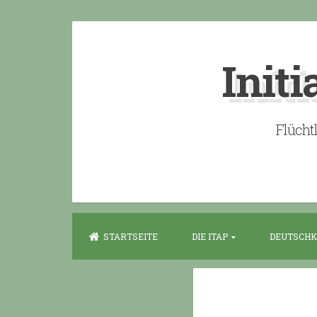
Skip
to
Initi
content
Flücht
STARTSEITE
DIE ITAP
DEUTSCHK