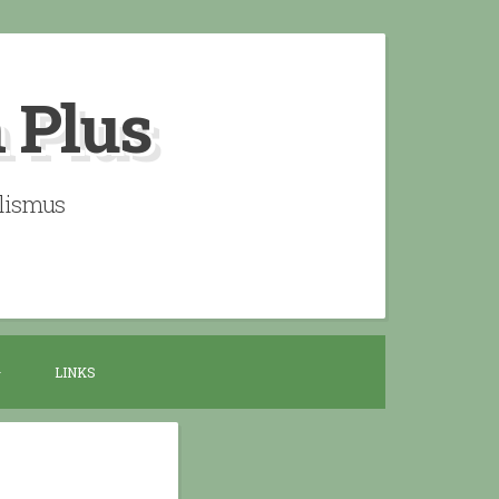
n Plus
alismus
LINKS