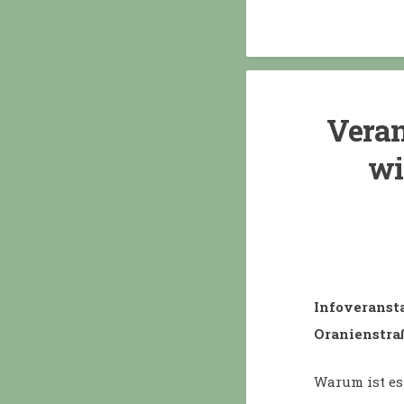
Veran
wi
Infoveransta
Oranienstraß
Warum ist es