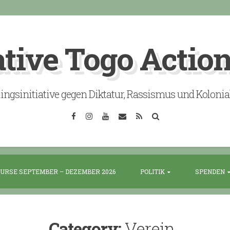
ative Togo Actio
lingsinitiative gegen Diktatur, Rassismus und Koloni
Facebook
Instagram
YouTube
Email
RSS
Search
URSE SEPTEMBER – DEZEMBER 2026
POLITIK
SPENDEN
Category:
Verein