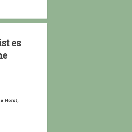
st es
he
e Horst,