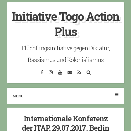
Skip
Initiative Togo Action
to
content
Plus
Flüchtlingsinitiative gegen Diktatur,
Rassismus und Kolonialismus
Facebook
Instagram
YouTube
Email
RSS
Search
MENÜ
Internationale Konferenz
der ITAP, 29.07.2017, Berlin