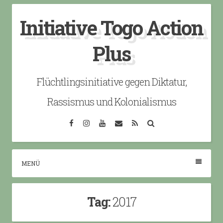
Skip
Initiative Togo Action
to
content
Plus
Flüchtlingsinitiative gegen Diktatur,
Rassismus und Kolonialismus
Facebook
Instagram
YouTube
Email
RSS
Search
MENÜ
Tag:
2017