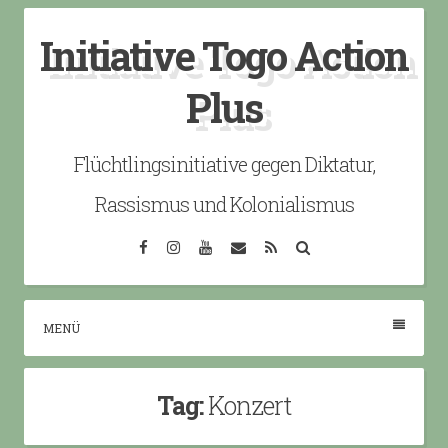
Skip
Initiative Togo Action
to
content
Plus
Flüchtlingsinitiative gegen Diktatur,
Rassismus und Kolonialismus
Facebook
Instagram
YouTube
Email
RSS
Search
MENÜ
Tag:
Konzert