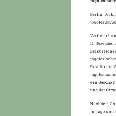
togolesische
Berlin: Disk
togolesischer
Vertreter*in
11. Dezember 
Diskussionen
togolesische
Brot für die
togolesischen
den Geschäft
und der Organ
Nachdem Ghis
in Togo und 