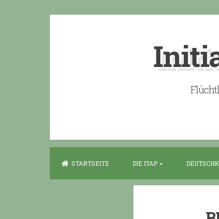
Skip
to
Initi
content
Flücht
STARTSEITE
DIE ITAP
DEUTSCHK
B