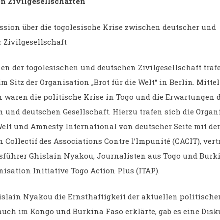
n Zivilgesellschaften
ussion über die togolesische Krise zwischen deutscher und
 Zivilgesellschaft
nen der togolesischen und deutschen Zivilgesellschaft traf
im Sitz der Organisation „Brot für die Welt“ in Berlin. Mitte
 waren die politische Krise in Togo und die Erwartungen 
n und deutschen Gesellschaft. Hierzu trafen sich die Orga
 Welt und Amnesty International von deutscher Seite mit d
 Collectif des Associations Contre l’Impunité (CACIT), ver
sführer Ghislain Nyakou, Journalisten aus Togo und Burk
isation Initiative Togo Action Plus (ITAP).
lain Nyakou die Ernsthaftigkeit der aktuellen politische
auch im Kongo und Burkina Faso erklärte, gab es eine Disk