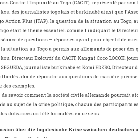
ons Contre l´Impunité au Togo (CACIT), représenté par son 
ou, des journalistes togolais et burkinabé ainsi que l´Ass
go Action Plus (ITAP), la question de la situation au Togo, 
ngo était le thème essentiel, comme l´indiquait le Directeu
séance de questions – réponses ayant pour objectif de mie
la situation au Togo a permis aux allemands de poser des 
kou, Directeur Exécutif du CACIT, Kangni Coco LOCOH, jour
c SEGUEDA, journaliste burkinabé et Komi EDZRO, Directeur d
ollicités afin de répondre aux questions de manière précise 
r des exemples.
 de savoir comment la société civile allemande pourrait aid
is au sujet de la crise politique, chacun des participants e
des doléances ont été formulées en ce sens.
ussion über die togolesische Krise zwischen deutschen 