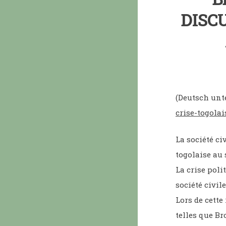
DISC
(Deutsch unt
crise-togolai
La société ci
togolaise au 
La crise poli
société civil
Lors de cett
telles que Br