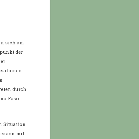
en sich am
lpunkt der
der
nisationen
em
treten durch
ina Faso
n Situation
ussion mit