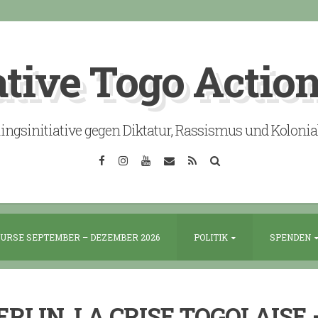
ative Togo Actio
lingsinitiative gegen Diktatur, Rassismus und Koloni
Facebook
Instagram
YouTube
Email
RSS
Search
URSE SEPTEMBER – DEZEMBER 2026
POLITIK
SPENDEN
ERLIN. LA CRISE TOGOLAISE 