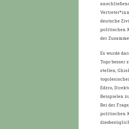
anschließend
Vertreter*inn
deutsche Zivi
politischen 
der Zusamme
Es wurde dar
Togo besser z
stellen; Ghi
togolesische
Edzro, Direkt
Beispielen z
Bei der Frage
politischen 
diesbezüglic