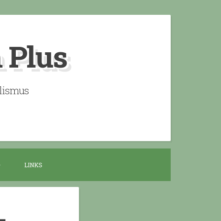
n Plus
alismus
LINKS
–