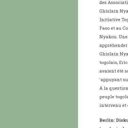
des Associati
Ghislain Nyak
Initiative To
Faso et au Co
Nyakou. Une 
appréhender 
Ghislain Nya
togolais, Eri
avaient été s
´appuyant su
À la question
peuple togola
intervenu et 
Berlin: Disk