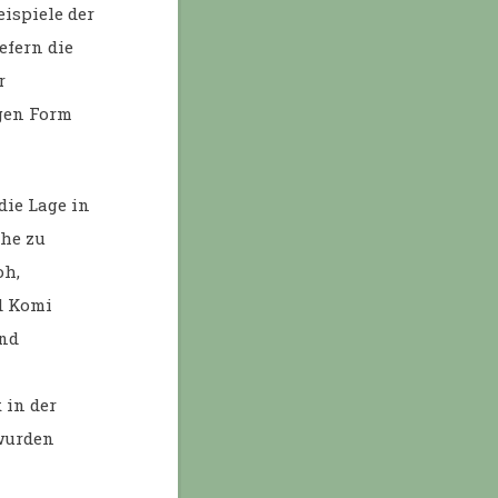
eispiele der
efern die
r
igen Form
die Lage in
che zu
oh,
nd Komi
und
 in der
 wurden