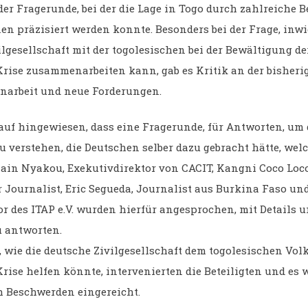
er Fragerunde, bei der die Lage in Togo durch zahlreiche B
en präzisiert werden konnte. Besonders bei der Frage, inwi
lgesellschaft mit der togolesischen bei der Bewältigung de
Krise zusammenarbeiten kann, gab es Kritik an der bisher
narbeit und neue Forderungen.
auf hingewiesen, dass eine Fragerunde, für Antworten, um 
u verstehen, die Deutschen selber dazu gebracht hätte, wel
slain Nyakou, Exekutivdirektor von CACIT, Kangni Coco Loc
r Journalist, Eric Segueda, Journalist aus Burkina Faso u
or des ITAP e.V. wurden hierfür angesprochen, mit Details 
u antworten.
, wie die deutsche Zivilgesellschaft dem togolesischen Volk
Krise helfen könnte, intervenierten die Beteiligten und es
h Beschwerden eingereicht.