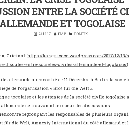
USSION ENTRE LA SOCIÉTÉ C
ALLEMANDE ET TOGOLAISE
21.12.17
ITAP
POLITIK
en; Original:
https://kangnicoco.wordpress.com/2017/12/13/b
se-discutee-entre-societes-civiles-allemande-et-togolaise/
)
vile allemande a rencontré ce 11 Décembre à Berlin la société
siège de l’organisation « Brot für die Welt ».
tique togolaise et les attentes de la société civile togolaise 
e allemande se trouvaient au coeur des discussions.
e rencontre regroupant les responsables de plusieurs organ
ot für die Welt, Amnesty International du côté allemand et l