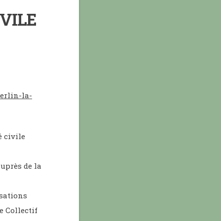
IVILE
erlin-la-
 civile
auprès de la
isations
e Collectif