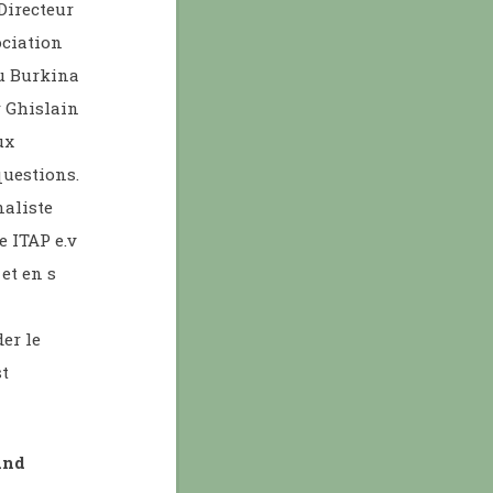
Directeur
ociation
au Burkina
r Ghislain
ux
questions.
naliste
e ITAP e.v
et en s
er le
st
und