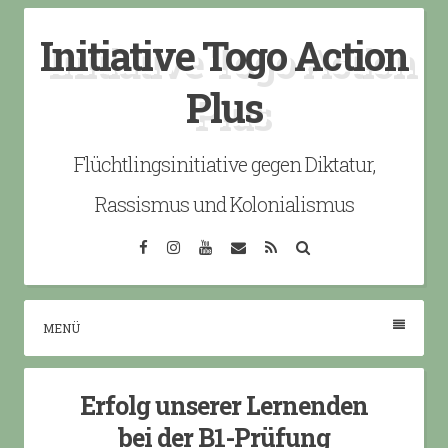
Skip
Initiative Togo Action
to
content
Plus
Flüchtlingsinitiative gegen Diktatur,
Rassismus und Kolonialismus
Facebook
Instagram
YouTube
Email
RSS
Search
MENÜ
Erfolg unserer Lernenden
bei der B1-Prüfung